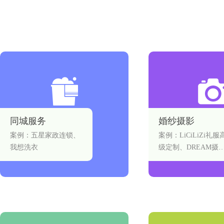
同城服务
婚纱摄影
案例：五星家政连锁、
案例：LiCiLiZi礼服
我想洗衣
级定制、DREAM摄影
tudios、梦想家儿童
影、南通LOMO摄影
TurlyCouture、星座
纱摄影、天空浮岛照
馆、唯意海外婚礼、
图全球摄影旅行