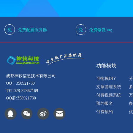
免
免
免费配置服务器
免费修复bug
功能模块
成都神软信息技术有限公司
可拖拽DIY
分
QQ：358921730
文章管理系统
多
TEl:028-87867169
付费视频系统
万
QQ群:358921730
预约报名
多
付费预约
优