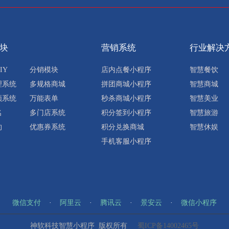
块
营销系统
行业解决
IY
分销模块
店内点餐小程序
智慧餐饮
理系统
多规格商城
拼团商城小程序
智慧商城
频系统
万能表单
秒杀商城小程序
智慧美业
名
多门店系统
积分签到小程序
智慧旅游
约
优惠券系统
积分兑换商城
智慧休娱
手机客服小程序
微信支付
·
阿里云
·
腾讯云
·
景安云
·
微信小程序
神软科技智慧小程序 版权所有
蜀ICP备14002465号