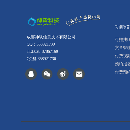
功能模
成都神软信息技术有限公司
可拖拽D
QQ：358921730
文章管
TEl:028-87867169
付费视
QQ群:358921730
预约报
付费预