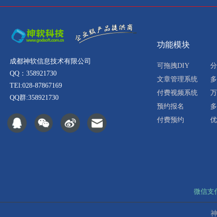
功能模块
成都神软信息技术有限公司
可拖拽DIY
分
QQ：358921730
文章管理系统
多
TEl:028-87867169
付费视频系统
万
QQ群:358921730
预约报名
多
付费预约
优
微信支