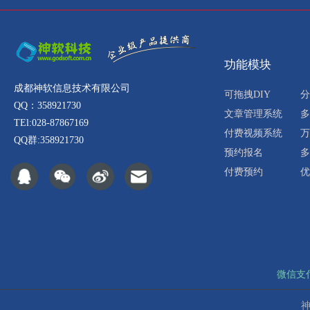
功能模块
成都神软信息技术有限公司
可拖拽DIY
分
QQ：358921730
文章管理系统
多
TEl:028-87867169
付费视频系统
万
QQ群:358921730
预约报名
多
付费预约
优
微信支