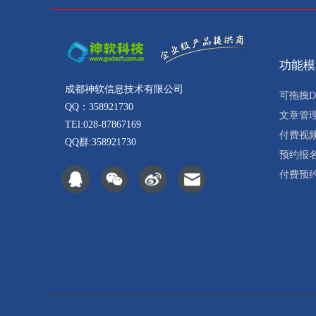
功能模
成都神软信息技术有限公司
可拖拽D
QQ：358921730
文章管
TEl:028-87867169
付费视
QQ群:358921730
预约报
付费预