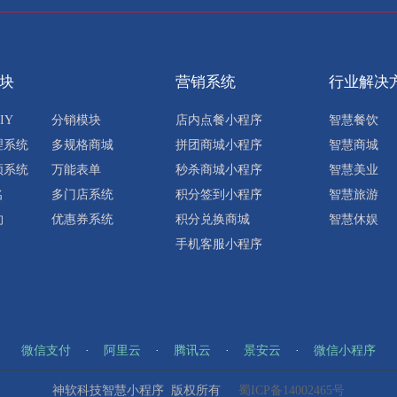
块
营销系统
行业解决
IY
分销模块
店内点餐小程序
智慧餐饮
理系统
多规格商城
拼团商城小程序
智慧商城
频系统
万能表单
秒杀商城小程序
智慧美业
名
多门店系统
积分签到小程序
智慧旅游
约
优惠券系统
积分兑换商城
智慧休娱
手机客服小程序
微信支付
·
阿里云
·
腾讯云
·
景安云
·
微信小程序
神软科技智慧小程序 版权所有
蜀ICP备14002465号